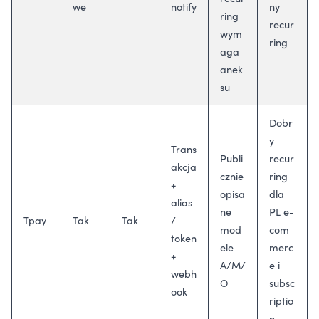
we
notify
ny
ring
recur
wym
ring
aga
anek
su
Dobr
y
Trans
Publi
recur
akcja
cznie
ring
+
opisa
dla
alias
ne
PL e-
Tpay
Tak
Tak
/
mod
com
token
ele
merc
+
A/M/
e i
webh
O
subsc
ook
riptio
n