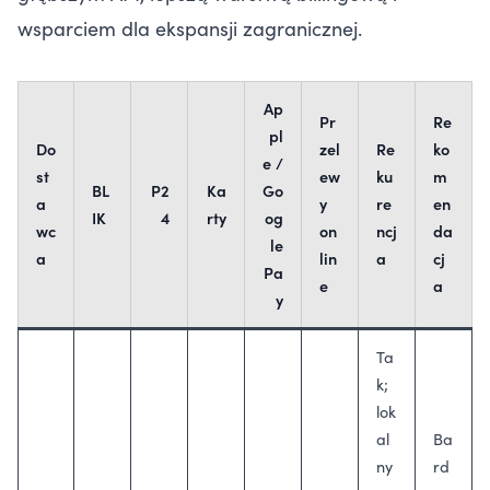
wsparciem dla ekspansji zagranicznej.
Ap
Pr
Re
pl
Do
zel
Re
ko
e /
st
ew
ku
m
BL
P2
Ka
Go
a
y
re
en
IK
4
rty
og
wc
on
ncj
da
le
a
lin
a
cj
Pa
e
a
y
Ta
k;
lok
al
Ba
ny
rd