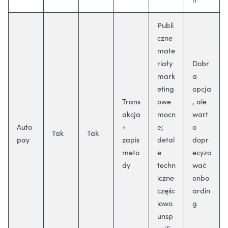
Publi
czne
mate
riały
Dobr
mark
a
eting
opcja
Trans
owe
, ale
akcja
mocn
wart
Auto
+
e;
o
Tak
Tak
pay
zapis
detal
dopr
meto
e
ecyzo
dy
techn
wać
iczne
onbo
częśc
ardin
iowo
g
unsp