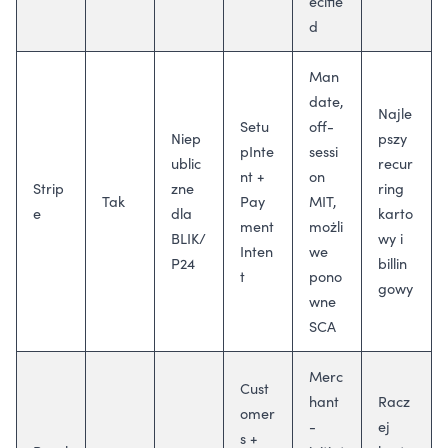
ecifie
d
Man
date,
Najle
Setu
off-
Niep
pszy
pInte
sessi
ublic
recur
nt +
on
Strip
zne
ring
Tak
Pay
MIT,
e
dla
karto
ment
możli
BLIK/
wy i
Inten
we
P24
billin
t
pono
gowy
wne
SCA
Merc
Cust
hant
Racz
omer
-
ej
s +