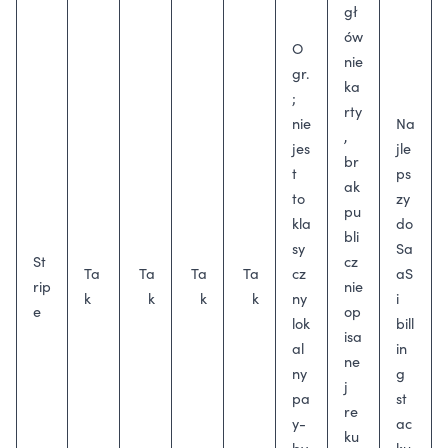
gł
ów
O
nie
gr.
ka
;
rty
nie
Na
,
jes
jle
br
t
ps
ak
to
zy
pu
kla
do
bli
sy
Sa
St
cz
Ta
Ta
Ta
Ta
cz
aS
rip
nie
k
k
k
k
ny
i
e
op
lok
bill
isa
al
in
ne
ny
g
j
pa
st
re
y-
ac
ku
by
ku