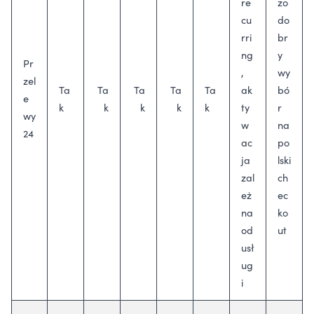
re
zo
cu
do
rri
br
ng
y
Pr
,
wy
zel
Ta
Ta
Ta
Ta
Ta
ak
bó
e
k
k
k
k
k
ty
r
wy
w
na
24
ac
po
ja
lski
zal
ch
eż
ec
na
ko
od
ut
usł
ug
i