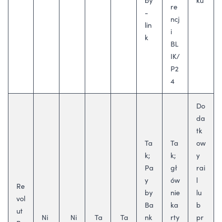
re
-
ncj
lin
i
k
BL
IK/
P2
4
Do
da
tk
Ta
Ta
ow
k;
k;
y
Pa
gł
rai
y
ów
l
Re
by
nie
lu
vol
Ba
ka
b
ut
Ni
Ni
Ta
Ta
nk
rty
pr