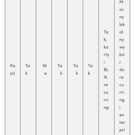
M
oc
ny
lok
Ta
al
k;
ny
ka
wy
rty
bó
i
r
Pa
Ta
Ni
Ta
Ta
Ta
BL
do
yU
k
e
k
k
k
IK
re
re
cu
cu
rri
rri
ng
ng
i
en
ter
pri