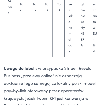
M
Ta
Ta
Ta
Ta
ze
gł
er
olli
k
k
k
k
z
ów
ch
e
lok
nie
an
al
ka
tó
ne
rty
w
m
/S
EU
et
EP
-
od
A
fir
y
st
Uwaga do tabeli:
w przypadku Stripe i Revolut
Business „przelewy online” nie oznaczają
dokładnie tego samego, co lokalny polski model
pay-by-link oferowany przez operatorów
krajowych. Jeżeli Twoim KPI jest konwersja w