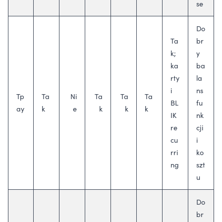
se
Do
Ta
br
k;
y
ka
ba
rty
la
i
ns
Tp
Ta
Ni
Ta
Ta
Ta
BL
fu
ay
k
e
k
k
k
IK
nk
re
cji
cu
i
rri
ko
ng
szt
u
Do
br