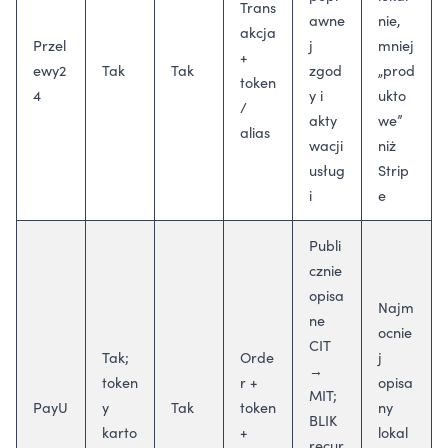
Trans
awne
nie,
akcja
Przel
j
mniej
+
ewy2
Tak
Tak
zgod
„prod
token
4
y i
ukto
/
akty
we”
alias
wacji
niż
usług
Strip
i
e
Publi
cznie
opisa
Najm
ne
ocnie
CIT
Tak;
Orde
j
→
token
r +
opisa
MIT;
PayU
y
Tak
token
ny
BLIK
karto
+
lokal
recur