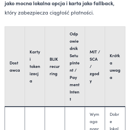
jako mocna lokalna opcja i karta jako fallback
,
który zabezpiecza ciągłość płatności.
Odp
owie
dnik
Karty
MIT /
Setu
Krótk
i
BLIK
SCA
Dost
pInte
a
token
recur
/
awca
nt /
uwag
izacj
ring
zgod
Pay
a
a
y
ment
Inten
t
Wym
Dobr
aga
e
popr
lokal