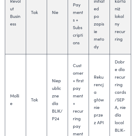
Revol
initiat
karta
Pay
ut
ed
niż
Tak
Nie
ment
Busin
po
lokal
s +
ess
zapis
ny
Subs
ie
recur
cripti
meto
ring
ons
dy
Dobr
Cust
e dla
omer
Reku
recur
Niep
+ first
rencj
ring
ublic
pay
a
cards
Molli
zne
ment
Tak
głów
/SEP
e
dla
+
nie
A, nie
BLIK/
recur
prze
dla
P24
ring
z API
local
pay
BLIK-
ment