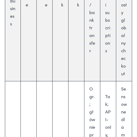
Bu
e
e
k
k
/
i
ost
sin
ba
su
y
es
nk
bs
gl
s
tr
cri
ob
an
pti
al
sfe
on
ny
r
s
ch
ec
ko
ut
O
Se
gr.
Ta
ns
;
k;
ow
gł
AP
ne
ów
I-
dl
nie
onl
a
pr
y,
m