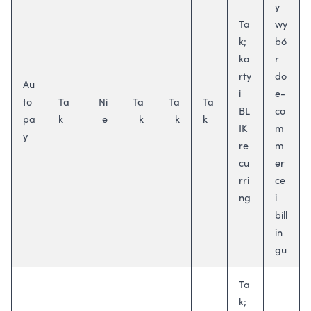
y
Ta
wy
k;
bó
ka
r
rty
do
Au
i
e-
to
Ta
Ni
Ta
Ta
Ta
BL
co
pa
k
e
k
k
k
IK
m
y
re
m
cu
er
rri
ce
ng
i
bill
in
gu
Ta
k;