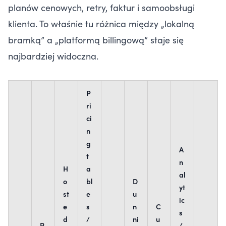
planów cenowych, retry, faktur i samoobsługi
klienta. To właśnie tu różnica między „lokalną
bramką” a „platformą billingową” staje się
najbardziej widoczna.
P
ri
ci
n
g
A
t
n
H
a
al
o
bl
D
yt
st
e
u
ic
e
s
n
C
s
d
/
ni
u
P
/