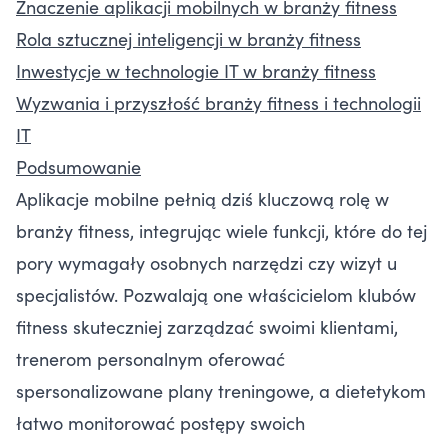
Znaczenie aplikacji mobilnych w branży fitness
Rola sztucznej inteligencji w branży fitness
Inwestycje w technologie IT w branży fitness
Wyzwania i przyszłość branży fitness i technologii
IT
Podsumowanie
Aplikacje mobilne pełnią dziś kluczową rolę w
branży fitness, integrując wiele funkcji, które do tej
pory wymagały osobnych narzędzi czy wizyt u
specjalistów. Pozwalają one właścicielom klubów
fitness skuteczniej zarządzać swoimi klientami,
trenerom personalnym oferować
spersonalizowane plany treningowe, a dietetykom
łatwo monitorować postępy swoich