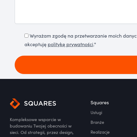
Wyrażam zgodę na przetwarzanie moich danych o
akceptuję
politykę prywatności
.*
Squares
Usługi
Kompleksowe wsparcie w
Branże
budowaniu Twojej obecności w
sieci. Od strategii, przez design,
Realizacje