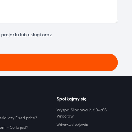
rojektu lub usługi oraz
Spotkajmy się
Wyspa Słodowa 7, 50-266
Wrocław
rial czy Fixed price?
Wskazówki dojazdu
em – Co to jest?