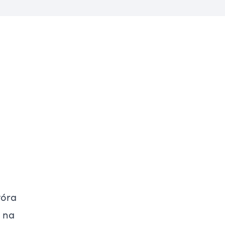
tóra
ę na